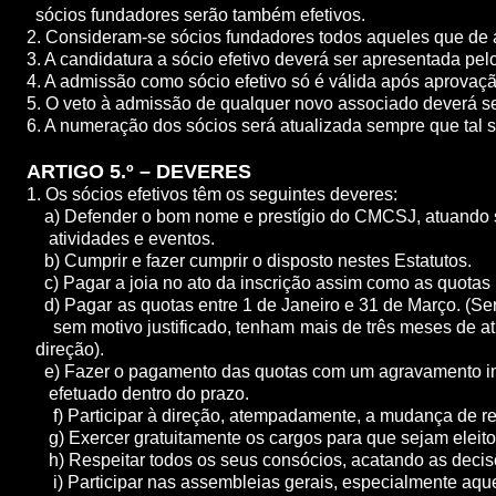
sócios fundadores serão também efetivos.
2. Consideram-se sócios fundadores todos aqueles que de a
3. A candidatura a sócio efetivo deverá ser apresentada pel
4. A admissão como sócio efetivo só é válida após aprovaçã
5. O veto à admissão de qualquer novo associado deverá ser
6. A numeração dos sócios será atualizada sempre que tal se
ARTIGO 5.º – DEVERES
1. Os sócios efetivos têm os seguintes deveres:
a) Defender o bom nome e prestígio do CMCSJ, atuando se
atividades e eventos.
b) Cumprir e fazer cumprir o disposto nestes Estatutos.
c) Pagar a joia no ato da inscrição assim como as quotas 
d) Pagar as quotas entre 1 de Janeiro e 31 de Março. (Se
sem motivo justificado, tenham mais de três meses d
direção).
e) Fazer o pagamento das quotas com um agravamento i
efetuado dentro do prazo.
f) Participar à direção, atempadamente, a mudança de res
g) Exercer gratuitamente os cargos para que sejam elei
h) Respeitar todos os seus consócios, acatando as decisõ
i) Participar nas assembleias gerais, especialmente aque