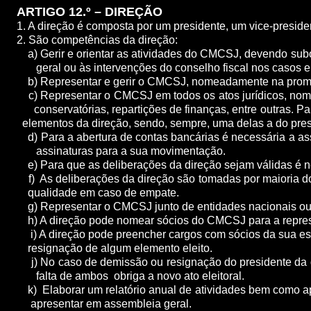
ARTIGO 12.º – DIREÇÃO
1. A direção é composta por um presidente, um vice-preside
2. São competências da direção:
a) Gerir e orientar as atividades do CMCSJ, devendo su
geral ou às intervenções do conselho fiscal nos casos e
b) Representar e gerir o CMCSJ, nomeadamente na promoç
c) Representar o CMCSJ em todos os atos jurídicos, nomea
conservatórias, repartições de finanças, entre outras
elementos da direção, sendo, sempre, uma delas a do pres
d) Para a abertura de contas bancárias é necessária a as
assinaturas para a sua movimentação.
e) Para que as deliberações da direção sejam válidas é n
f) As deliberações da direção são tomadas por maiori
qualidade em caso de empate.
g) Representar o CMCSJ junto de entidades nacionais ou es
h) A direção pode nomear sócios do CMCSJ para a represen
i) A direção pode preencher cargos com sócios da sua
resignação de algum elemento eleito.
j) No caso de demissão ou resignação do presidente da d
falta de ambos obriga a novo ato eleitoral.
k) Elaborar um relatório anual de atividades bem com
apresentar em assembleia geral.