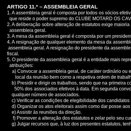
ARTIGO 11.º – ASSEMBLEIA GERAL
1. A assembleia geral é composta por todos os sócios efet
que reside o poder supremo do CLUBE MOTARD OS C
2. A deliberação sobre alteração de estatutos exige mai
assembleia geral.
3. A mesa da assembleia geral é composta por um president
4. A resignação de qualquer elemento da mesa da ass
assembleia geral. A resignação do presidente da assemble
fiscal.
5. O presidente da assembleia geral é a entidade mais 
atribuições:
a) Convocar a assembleia geral, de caráter ordinário ou 
local da reunião bem como a respetiva ordem de trabalh
b) Presidir e dirigir os trabalhos, sendo que na primeir
50% dos associados efetivos à data. Em segunda conv
qualquer número de associados.
c) Verificar as condições de elegibilidade dos candidatos 
d) Organizar os atos eleitorais assim como dar posse aos s
e) Assistir às reuniões da direção.
f) Promover a alteração dos estatutos e zelar pelo seu cum
g) Julgar recursos que, à luz dos presentes estatutos, ten